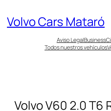
Saltar
al
Volvo Cars Mataró
contenido
Aviso Legal
Business
Ci
Todos nuestros vehículos
V
Volvo V60 2.0 T