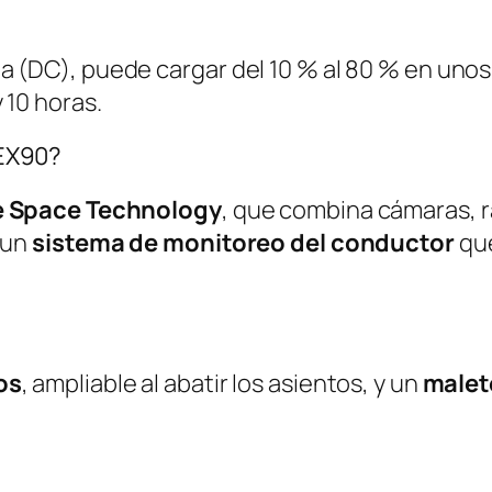
a (DC), puede cargar del 10 % al 80 % en uno
 10 horas.
 EX90?
e Space Technology
, que combina cámaras, 
 un
sistema de monitoreo del conductor
que
os
, ampliable al abatir los asientos, y un
malet