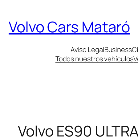
Saltar
al
Volvo Cars Mataró
contenido
Aviso Legal
Business
Ci
Todos nuestros vehículos
V
Volvo ES90 ULT