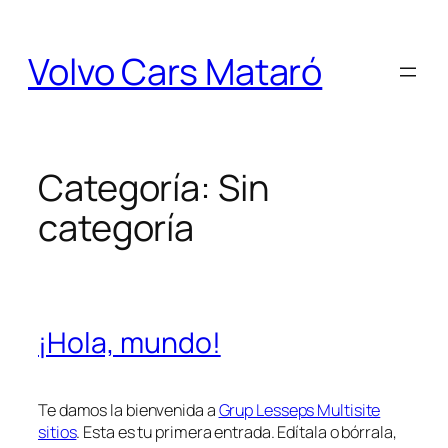
Saltar
al
Volvo Cars Mataró
contenido
Categoría:
Sin
categoría
¡Hola, mundo!
Te damos la bienvenida a
Grup Lesseps Multisite
sitios
. Esta es tu primera entrada. Edítala o bórrala,